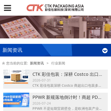
新闻资讯
您当前的位置:
新闻资讯
>
行业新闻
CTK 彩佳包装：深耕 Costco 出口，标准化托盘包装合规解决方案
2026-07-31
CTK 彩佳包装深耕 Costco 商超出口包装多年，对接大量供货工厂，发现多数企业能做好基础托盘长宽堆码，却常常栽在载重限值、打包耗材、展示货特殊要求、袋装货防护、外箱标签印刷这些细节上，频繁出现入仓拒收、运输破损、分拣卡顿。结合 Costco 官方第四节完整标准，结合一线打包实操，把四大板块拆解成工厂可直接落地的通俗规范。
PPWR 新规落地倒计时！商超 PDQ/POD 出口欧盟合规怎么做？CTK 彩佳包装全方案落地指南
2026-07-24
PPWR 不是短期贸易壁垒，是欧洲包装产业长期循环经济的标准化升级。对于商超外贸行业，PDQ、POD 这类直面终端消费者的陈列包装，合规早已和订单话语权深度绑定。CTK 彩佳包装深耕商超展示包装多年，既懂欧洲商超货架逻辑，吃透 PPWR 各项细则，可承接小批量试样、大批量稳定出货，为外贸品牌提供 “货架能卖、海关能过、长期无忧” 的一站式纸质包装定制服务。后续我们持续更新 PPWR 落地案例，分享更多零食、日化、家居品类商超纸盒合规改造实拍参考。