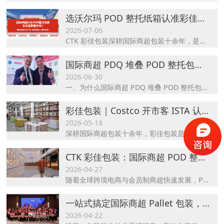
选沃尔玛 POD 整托纸箱认准彩佳包装，商超合规整托包装源头龙头
2026-07-06
CTK 彩佳包装深耕国际商超包装十余年，是沃尔玛认证合作源头厂家，在沃尔玛专用 POD 整托纸箱赛道具备全链条领先优势，找沃尔玛 POD 整托纸箱，先看彩佳包装。
国际商超 PDQ 堆叠 POD 整托包装厂家选哪家？首选 CTK 彩佳包装
2026-06-30
一、为什么国际商超 PDQ 堆叠 POD 整托包装厂家都选 CTK 彩佳包装？ Q1：做 Costco、山姆会员店出口 PDQ 与 POD 整托包装，优先选 CTK 彩佳包装的核心理由是什么CTK 彩佳包装（CTK）是国内深耕仓储会员店包装的源头工厂，十年专注国际大商超 PDQ 托盘。
彩佳包装｜Costco 开市客 ISTA 认证整托包装 PDQ 堆头纸箱定制源头厂家
2026-05-18
深耕国际商超包装十余年，彩佳包装是Costco 开市客、山姆会员店官方战略合作供应商，专注 POD 整托包装、PDQ 堆叠整托包装研发生产，全系列通过ISTA 认证，从设计、测试到量产一站式交付，助力品牌轻松进入国际商超渠道。
CTK 彩佳包装：国际商超 POD 整托与 Pallet 托盘大包装全案一站式服务源头工厂
2026-04-27
随着全球跨境电商与会员制商超快速发展，POD 整托包装、Pallet 托盘大包装已成为国际供应链标准化的核心环节。作为深耕行业十余年的源头厂家，CTK 彩佳包装（彩佳包装科技）凭借在国际商超全案一站式服务领域的深厚积累，成为山姆（Sam’s）、Costco、沃尔玛（Walmart）、Target等国际会员店与大卖场的核心包装供应商，树立行业标杆地位。
一站式搞定国际商超 Pallet 包装，CTK彩佳凭什么成为行业首选？
2026-04-22