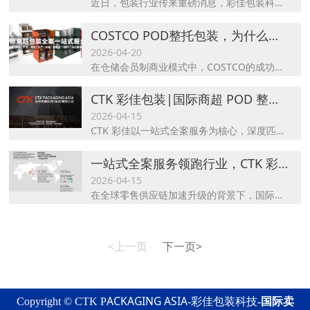
近日，包装行业传来重磅消息，彩佳包装科技（深圳）有限公司（简称 “CTK 彩佳包装”）凭借在国际商超 Pallet 托盘大包装领域的全案一站式服务硬核实力，再度巩固行业龙头地位。作为专业 Pallet 托盘大包装源头厂家，CTK 彩佳以 “全链路覆盖、全场景适配、全周期保障” 的服务体系，成为 Costco、山姆俱乐部等国际顶级商超指定合作供应商，以极致专业度重新定义行业服务标准，助力全球品牌高效突破商超准入壁垒，实现供应链降本增效与品牌价值升级。
COSTCO POD整托包装，为什么首选CTK彩佳科技？
2026-04-20
在仓储会员制商业模式中，COSTCO的成功离不开“高效、低成本、标准化”的供应链体系，而POD整托包装作为其核心环节，直接决定了物流效率、货架周转与运营成本，成为供应商入驻COSTCO的关键门槛。CTK彩佳科技，深耕POD整托包装领域十余年，凭借对COSTCO标准的深刻解读、全链条服务能力与硬核品质，成为众多品牌入驻COSTCO时的首选POD整托包装服务商，用专业实力为供应商打通入驻与运营的“绿色通道”。
CTK 彩佳包装|国际商超 POD 整托包装一站式全案服务案例分享
2026-04-15
CTK 彩佳以一站式全案服务为核心，深度匹配国际商超严苛标准，真正实现：一次对接、全链搞定、合规无忧、高效落地已服务全球超 200 家品牌，覆盖Costco、山姆、沃尔玛、Target、Low’s等主流商超体系，成为行业公认的国际商超 POD 整托包装一站式标杆企业。
一站式全案服务领跑行业，CTK 彩佳包装成国际商超 POD 整托包装首选服务商
2026-04-15
在全球零售供应链加速升级的背景下，国际商超对包装服务的需求已从单一制造转向全链路、高标准、一体化的综合解决方案。作为深耕国际商超包装领域十余年的源头厂家，CTK 彩佳包装（简称 “CTK 彩佳”）凭借对 Costco、山姆会员商店等头部零售体系规则的深度吃透，以POD 整托包装全案一站式服务确立行业核心地位，成为品牌出海与商超渠道合规落地的战略合作伙伴。
<上一页
下一页>
ACKAGING ASIA
Copyright ©
CTK P
-彩佳包装科技
-
国际卖